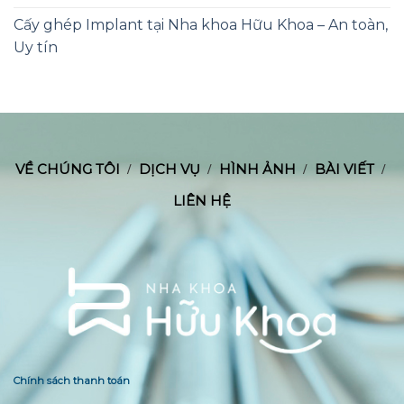
Cấy ghép Implant tại Nha khoa Hữu Khoa – An toàn,
Uy tín
VỀ CHÚNG TÔI
DỊCH VỤ
HÌNH ẢNH
BÀI VIẾT
LIÊN HỆ
Chính sách thanh toán