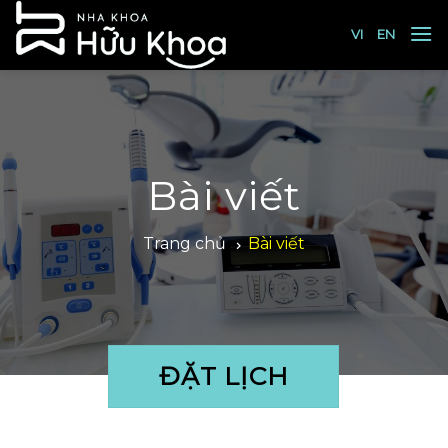
Skip
to
VI
EN
content
Bài viết
Trang chủ
Bài viết
ĐẶT LỊCH