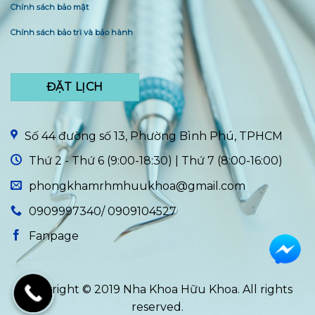
Chính sách bảo mật
Chính sách bảo trì và bảo hành
ĐẶT LỊCH
Số 44 đường số 13, Phường Bình Phú, TPHCM
Thứ 2 - Thứ 6 (9:00-18:30) | Thứ 7 (8:00-16:00)
phongkhamrhmhuukhoa@gmail.com
0909997340/ 0909104527
Fanpage
Copyright © 2019 Nha Khoa Hữu Khoa. All rights
reserved.